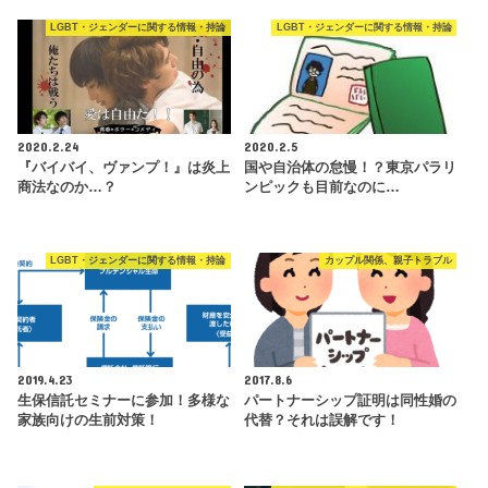
LGBT・ジェンダーに関する情報・持論
LGBT・ジェンダーに関する情報・持論
2020.2.24
2020.2.5
『バイバイ、ヴァンプ！』は炎上
国や自治体の怠慢！？東京パラリ
商法なのか…？
ンピックも目前なのに…
LGBT・ジェンダーに関する情報・持論
カップル関係、親子トラブル
2019.4.23
2017.8.6
生保信託セミナーに参加！多様な
パートナーシップ証明は同性婚の
家族向けの生前対策！
代替？それは誤解です！