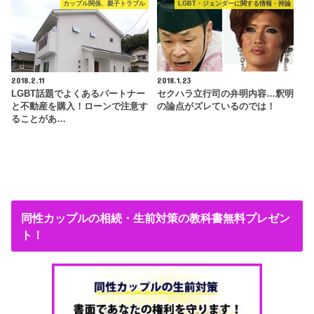
カップル関係、親子トラブル
LGBT・ジェンダーに関する情報・持論
2018.2.11
2018.1.23
LGBT話題でよくあるパートナー
セクハラ立行司の弁明内容…釈明
と不動産を購入！ローンで注意す
の論点がズレているのでは！
ることがあ…
同性カップルの相続・生前対策の教科書無料プレゼン
ト！