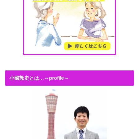
小國敦史とは…～profile～