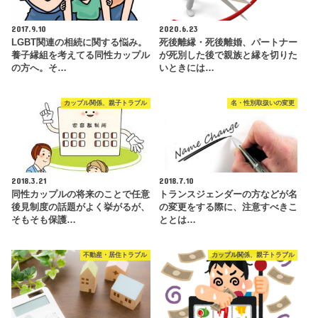
2017.9.10
2020.6.23
LGBT関連の相続に関する悩み。
死後離縁・死後離婚、パートナー
養子縁組を考えてる同性カップル
が死別した後で親族と縁を切りた
の方へ。そ…
いときには…
カップル関係、親子トラブル
名・性別取扱いの変更
2018.3.21
2018.7.10
同性カップルの将来のことで任意
トランスジェンダーの方などが名
後見制度の話題がよく挙がるが、
の変更をする際に、注意すべきこ
そもそも保護…
ととは…
不動産・居住トラブル
カップル関係、親子トラブル