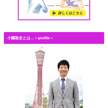
小國敦史とは…～profile～