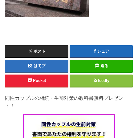
ポスト
シェア
はてブ
送る
Pocket
feedly
同性カップルの相続・生前対策の教科書無料プレゼン
ト！