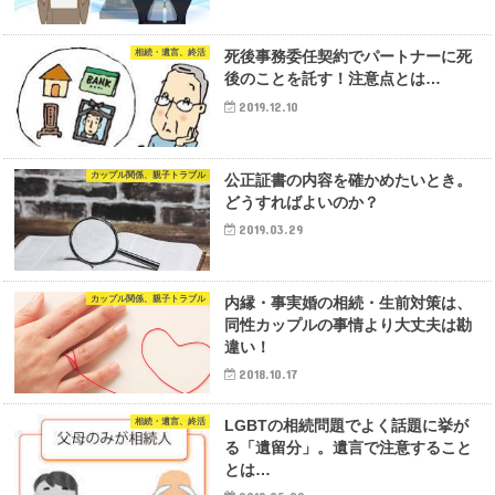
相続・遺言、終活
死後事務委任契約でパートナーに死
後のことを託す！注意点とは…
2019.12.10
カップル関係、親子トラブル
公正証書の内容を確かめたいとき。
どうすればよいのか？
2019.03.29
カップル関係、親子トラブル
内縁・事実婚の相続・生前対策は、
同性カップルの事情より大丈夫は勘
違い！
2018.10.17
相続・遺言、終活
LGBTの相続問題でよく話題に挙が
る「遺留分」。遺言で注意すること
とは…