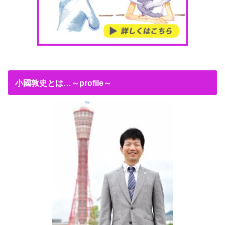
小國敦史とは…～profile～