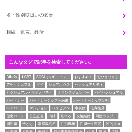
名・性別取扱いの変更
相続・遺言、終活
こんなタグで記事を検索してください。
DINKs
LGBT
SOGI（ソギ・ソジ）
おすすめ！
おひとりさま
アセクシュアル
ゲイ
シェアハウス
セクシュアリティ
セクシュアル・マイノリティ
トランスジェンダー
バイセクシュアル
パートナー
パートナーシップ契約書
パートナーシップ証明
ペアローン
マンション
レズビアン
事実婚
任意後見
住宅ローン
公正証書
内縁
別れる
友情結婚
同性カップル
同性婚
子ども
家庭裁判所
性別違和
性同一性障害
性的指向
性自認
慰謝料
未成年
死後事務委任契約
相続
職場
賃貸