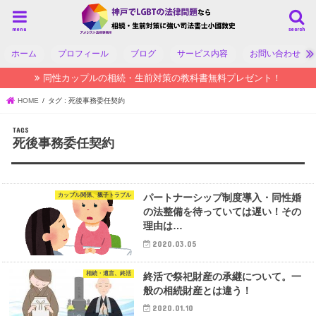
menu
search
ホーム
プロフィール
ブログ
サービス内容
お問い合わせ
同性カップルの相続・生前対策の教科書無料プレゼント！
HOME
タグ : 死後事務委任契約
死後事務委任契約
カップル関係、親子トラブル
パートナーシップ制度導入・同性婚
の法整備を待っていては遅い！その
理由は…
2020.03.05
相続・遺言、終活
終活で祭祀財産の承継について。一
般の相続財産とは違う！
2020.01.10