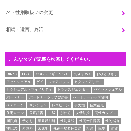
名・性別取扱いの変更
相続・遺言、終活
こんなタグで記事を検索してください。
DINKs
LGBT
SOGI（ソギ・ソジ）
おすすめ！
おひとりさま
アセクシュアル
ゲイ
シェアハウス
セクシュアリティ
セクシュアル・マイノリティ
トランスジェンダー
バイセクシュアル
パートナー
パートナーシップ契約書
パートナーシップ証明
ペアローン
マンション
レズビアン
事実婚
任意後見
住宅ローン
公正証書
内縁
別れる
友情結婚
同性カップル
同性婚
子ども
家庭裁判所
性別違和
性同一性障害
性的指向
性自認
慰謝料
未成年
死後事務委任契約
相続
職場
賃貸