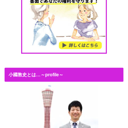
小國敦史とは…～profile～