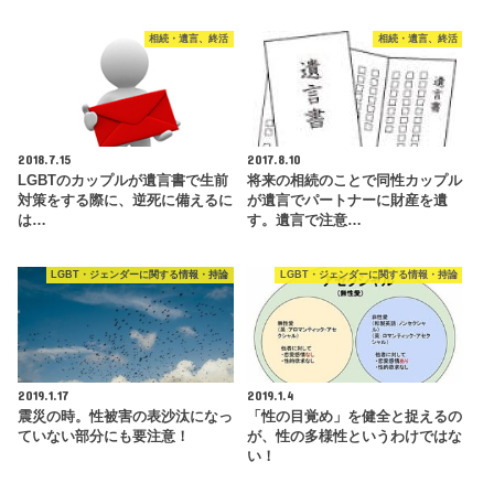
相続・遺言、終活
相続・遺言、終活
2018.7.15
2017.8.10
LGBTのカップルが遺言書で生前
将来の相続のことで同性カップル
対策をする際に、逆死に備えるに
が遺言でパートナーに財産を遺
は…
す。遺言で注意…
LGBT・ジェンダーに関する情報・持論
LGBT・ジェンダーに関する情報・持論
2019.1.17
2019.1.4
震災の時。性被害の表沙汰になっ
「性の目覚め」を健全と捉えるの
ていない部分にも要注意！
が、性の多様性というわけではな
い！