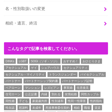
名・性別取扱いの変更
相続・遺言、終活
こんなタグで記事を検索してください。
DINKs
LGBT
SOGI（ソギ・ソジ）
おすすめ！
おひとりさま
アセクシュアル
ゲイ
シェアハウス
セクシュアリティ
セクシュアル・マイノリティ
トランスジェンダー
バイセクシュアル
パートナー
パートナーシップ契約書
パートナーシップ証明
ペアローン
マンション
レズビアン
事実婚
任意後見
住宅ローン
公正証書
内縁
別れる
友情結婚
同性カップル
同性婚
子ども
家庭裁判所
性別違和
性同一性障害
性的指向
性自認
慰謝料
未成年
死後事務委任契約
相続
職場
賃貸