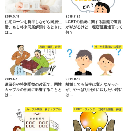
2019.5.18
2018.7.23
住宅ローンを折半しながら同居生
LGBTの相続に関する話題で遺言
活。もし将来同居解消するときに
が挙がるけど…秘密証書遺言って
は…
何？
相続・遺言、終活
名・性別取扱いの変更
2019.6.3
2019.11.10
遺留分や特別受益の改正で、同性
離婚しても苗字は変えなかった
カップルの相続に影響することと
が、やっぱり旧姓に戻したい時に
は…
は…
カップル関係、親子トラブル
LGBT・ジェンダーに関する情報・持論