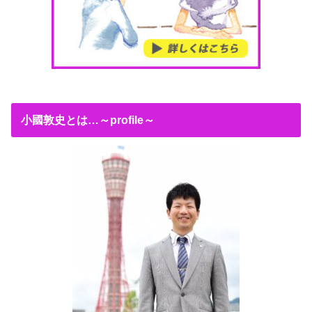
小國敦史とは…～profile～