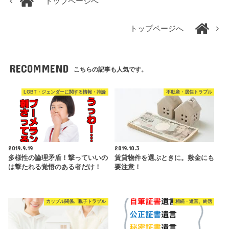
トップページへ
トップページへ
RECOMMEND
こちらの記事も人気です。
LGBT・ジェンダーに関する情報・持論
不動産・居住トラブル
2019.9.19
2019.10.3
多様性の論理矛盾！撃っていいの
賃貸物件を選ぶときに。敷金にも
は撃たれる覚悟のある者だけ！
要注意！
カップル関係、親子トラブル
相続・遺言、終活