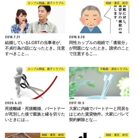
カップル関係、親子トラブル
相続・遺言、終活
2018.7.31
2018.8.30
結婚しているLGBTの当事者が、
同性カップルの相続で「遺留分」
不貞行為の話になったとき。注意
が問題になったとき。請求のこと
すべきこと…
で注意するこ…
カップル関係、親子トラブル
不動産・居住トラブル
2020.6.23
2017.10.5
死後離縁・死後離婚、パートナー
大家に内緒でパートナーと同居を
が死別した後で親族と縁を切りた
はじめた賃貸物件。大家にバレて
いときには…
契約解除とな…
相続・遺言、終活
相続・遺言、終活