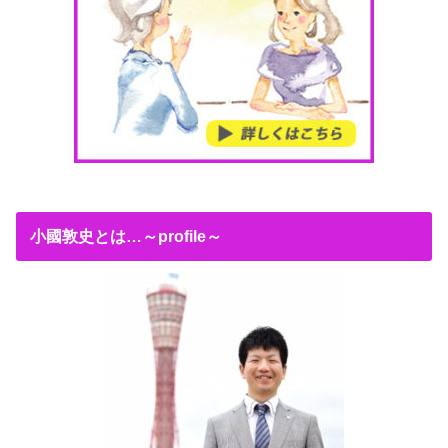
小國敦史とは…～profile～