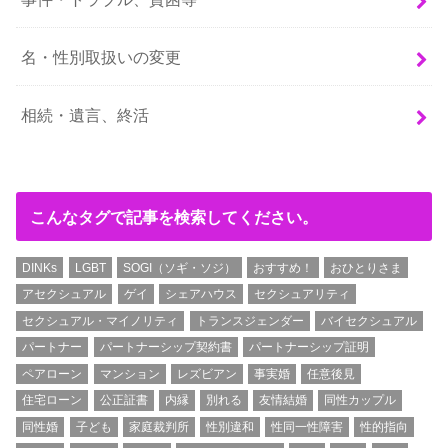
名・性別取扱いの変更
相続・遺言、終活
こんなタグで記事を検索してください。
DINKs
LGBT
SOGI（ソギ・ソジ）
おすすめ！
おひとりさま
アセクシュアル
ゲイ
シェアハウス
セクシュアリティ
セクシュアル・マイノリティ
トランスジェンダー
バイセクシュアル
パートナー
パートナーシップ契約書
パートナーシップ証明
ペアローン
マンション
レズビアン
事実婚
任意後見
住宅ローン
公正証書
内縁
別れる
友情結婚
同性カップル
同性婚
子ども
家庭裁判所
性別違和
性同一性障害
性的指向