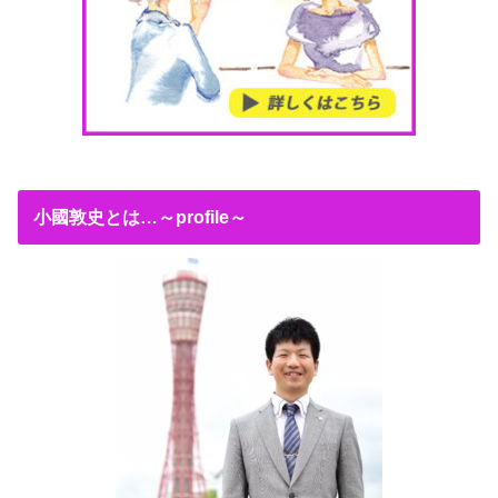
小國敦史とは…～profile～