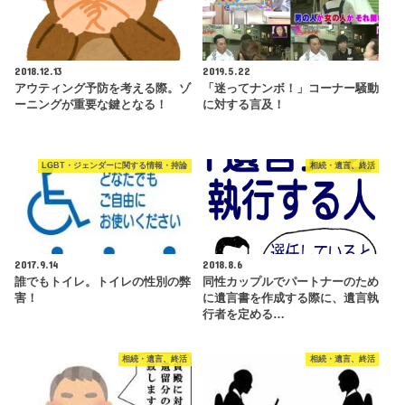
2018.12.13
2019.5.22
アウティング予防を考える際。ゾ
「迷ってナンボ！」コーナー騒動
ーニングが重要な鍵となる！
に対する言及！
LGBT・ジェンダーに関する情報・持論
相続・遺言、終活
2017.9.14
2018.8.6
誰でもトイレ。トイレの性別の弊
同性カップルでパートナーのため
害！
に遺言書を作成する際に、遺言執
行者を定める…
相続・遺言、終活
相続・遺言、終活