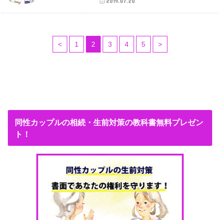
2019.07.20
<
1
2
3
4
5
>
同性カップルの相続・生前対策の教科書無料プレゼン
ト！