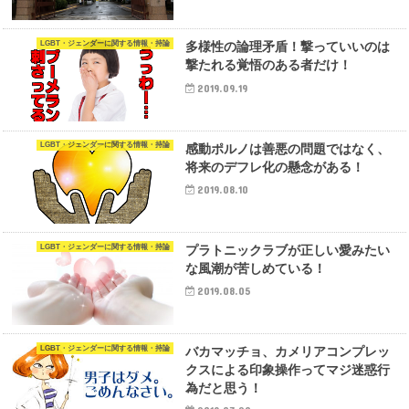
LGBT・ジェンダーに関する情報・持論
多様性の論理矛盾！撃っていいのは
撃たれる覚悟のある者だけ！
2019.09.19
LGBT・ジェンダーに関する情報・持論
感動ポルノは善悪の問題ではなく、
将来のデフレ化の懸念がある！
2019.08.10
LGBT・ジェンダーに関する情報・持論
プラトニックラブが正しい愛みたい
な風潮が苦しめている！
2019.08.05
LGBT・ジェンダーに関する情報・持論
バカマッチョ、カメリアコンプレッ
クスによる印象操作ってマジ迷惑行
為だと思う！