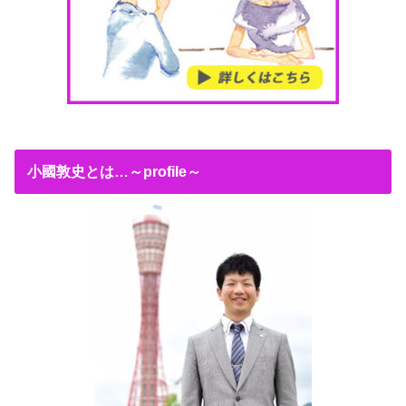
小國敦史とは…～profile～