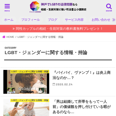
menu
search
ホーム
プロフィール
ブログ
サービス内容
お問い合わせ
同性カップルの相続・生前対策の教科書無料プレゼント！
HOME
LGBT・ジェンダーに関する情報・持論
LGBT・ジェンダーに関する情報・持論
LGBT・ジェンダーに関する情報・持論
『バイバイ、ヴァンプ！』は炎上商
法なのか…？
2020.02.24
LGBT・ジェンダーに関する情報・持論
「男は結婚して所帯をもって一人
前」の価値観を押し付けている暇が
あるのなら…