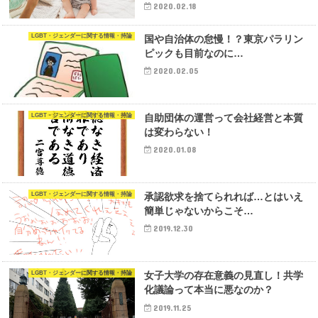
2020.02.18
LGBT・ジェンダーに関する情報・持論
国や自治体の怠慢！？東京パラリン
ピックも目前なのに…
2020.02.05
LGBT・ジェンダーに関する情報・持論
自助団体の運営って会社経営と本質
は変わらない！
2020.01.08
LGBT・ジェンダーに関する情報・持論
承認欲求を捨てられれば…とはいえ
簡単じゃないからこそ…
2019.12.30
LGBT・ジェンダーに関する情報・持論
女子大学の存在意義の見直し！共学
化議論って本当に悪なのか？
2019.11.25