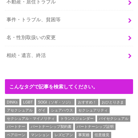
不動産・居住トラブル
事件・トラブル、貧困等
名・性別取扱いの変更
相続・遺言、終活
こんなタグで記事を検索してください。
DINKs
LGBT
SOGI（ソギ・ソジ）
おすすめ！
おひとりさま
アセクシュアル
ゲイ
シェアハウス
セクシュアリティ
セクシュアル・マイノリティ
トランスジェンダー
バイセクシュアル
パートナー
パートナーシップ契約書
パートナーシップ証明
ペアローン
マンション
レズビアン
事実婚
任意後見