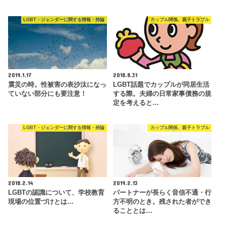
LGBT・ジェンダーに関する情報・持論
カップル関係、親子トラブル
2019.1.17
2018.8.31
震災の時。性被害の表沙汰になっ
LGBT話題でカップルが同居生活
ていない部分にも要注意！
する際。夫婦の日常家事債務の規
定を考えると…
LGBT・ジェンダーに関する情報・持論
カップル関係、親子トラブル
2018.2.14
2019.2.13
LGBTの認識について、学校教育
パートナーが長らく音信不通・行
現場の位置づけとは…
方不明のとき。残された者ができ
ることとは…