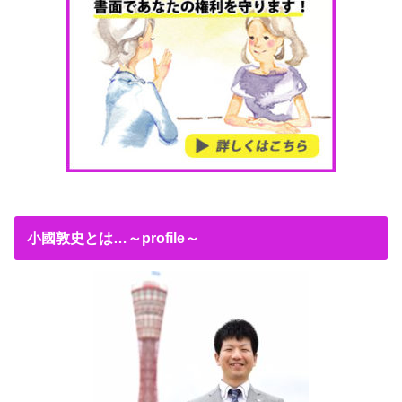
小國敦史とは…～profile～