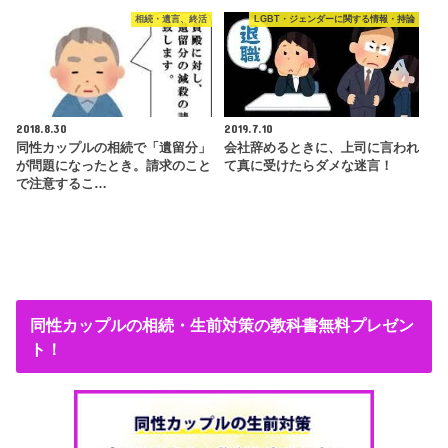
相続・遺言、終活
LGBT・ジェンダーに関する情報・持論
2018.8.30
2019.7.10
同性カップルの相続で「遺留分」
会社辞めるときに、上司に言われ
が問題になったとき。請求のこと
て真に受けたらダメな迷言！
で注意するこ…
同性カップルの相続・生前対策の教科書無料プレゼン
ト！