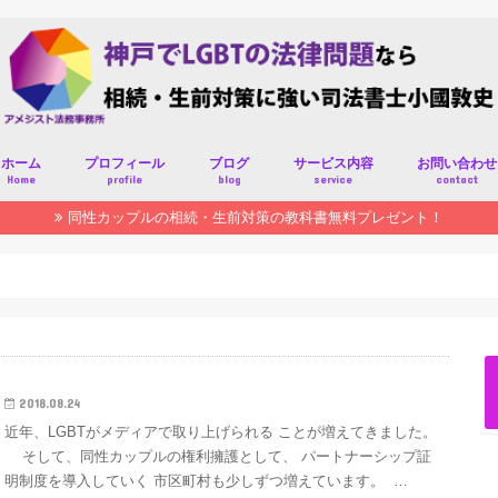
ホーム
プロフィール
ブログ
サービス内容
お問い合わせ
Home
profile
blog
service
contact
同性カップルの相続・生前対策の教科書無料プレゼント！
2018.08.24
近年、LGBTがメディアで取り上げられる ことが増えてきました。
そして、同性カップルの権利擁護として、 パートナーシップ証
明制度を導入していく 市区町村も少しずつ増えています。 …