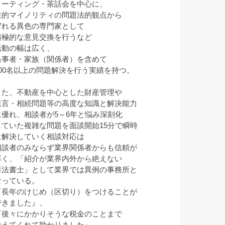
ミーティング・茶話会を中心に、
性的マイノリティの問題法的観点から
守れる異色の専門家として
積極的な意見交換を行うなど
活動の幅は広く、
当事者・家族（関係者）を含めて
100名以上の問題解決を行う実績を持つ。
また、不動産を中心とした財産管理や
遺言・相続問題等の高度な知識と解決能力
に優れ、相談者が5～6年と悩み深刻化
していた複雑な問題を面談開始15分で瞬時
に解決していく相談対応は
相談者のみならず業界関係者からも信頼が
厚く、「紹介が業界内外から絶えない
司法書士」として業界では異例の事務所と
なっている。
『長年のけじめ（区切り）をつけることが
できました』、
『後々にかかりそうな税金のことまで
考えてくれて助かりました』、