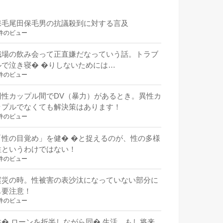
保毛尾田保毛男の抗議殺到に対する言及
件のビュー
職場の飲み会って正直嫌だなっていう話。トラブ
ルで泣き寝� �りしないためには…
件のビュー
同性カップル間でDV（暴力）があるとき。異性カ
ップルでなくても解決策はあります！
件のビュー
「性の目覚め」を健� �と捉えるのが、性の多様
性というわけではない！
件のビュー
震災の時。性被害の表沙汰になっていない部分に
も要注意！
件のビュー
住� ローンを折半しながら同� 生活。もし将来