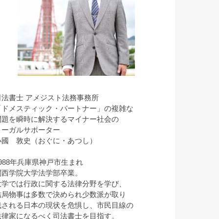
司法書士 アメジスト法務事務所
「ドメスティック・パートナー」の複雑な
問題を瞬時に解決するマイナー社会の
リーガルサポーター
小國 敦史（おぐに・あつし）
1988年兵庫県神戸市生まれ
関西学院大学法学部卒業。
大学では行政に関する法律分野を学び、
結局物事は多数で決められ少数派が取り
残される日本の現状を危惧し、市民目線の
法律家になるべく司法書士を目指す。