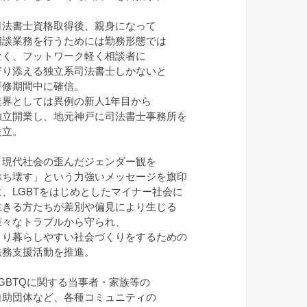
司法書士資格取得後、親身になって
相談業務を行うためには勤務形態では
なく、フットワーク軽く相談者に
寄り添える独立系司法書士しかないと
研修期間中に確信。
業界としては異例の新人1年目から
独立開業し、地元神戸に司法書士事務所を
設立。
「現代社会の歪んだジェンダー観を
ぶち壊す」という力強いメッセージを旗印
に、LGBTをはじめとしたマイナー社会に
生きる方たちが差別や偏見により生じる
様々なトラブルから守られ、
より暮らしやすい社会づくりをするための
法務支援活動を推進。
LGBTQに関する当事者・家族等の
自助団体など、各種コミュニティの