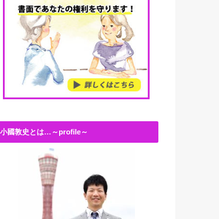
小國敦史とは…～profile～