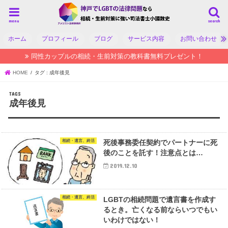
menu
search
ホーム
プロフィール
ブログ
サービス内容
お問い合わせ
同性カップルの相続・生前対策の教科書無料プレゼント！
HOME
タグ : 成年後見
成年後見
相続・遺言、終活
死後事務委任契約でパートナーに死
後のことを託す！注意点とは…
2019.12.10
相続・遺言、終活
LGBTの相続問題で遺言書を作成す
るとき。亡くなる前ならいつでもい
いわけではない！