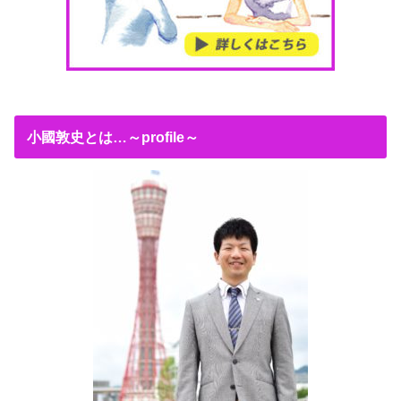
小國敦史とは…～profile～