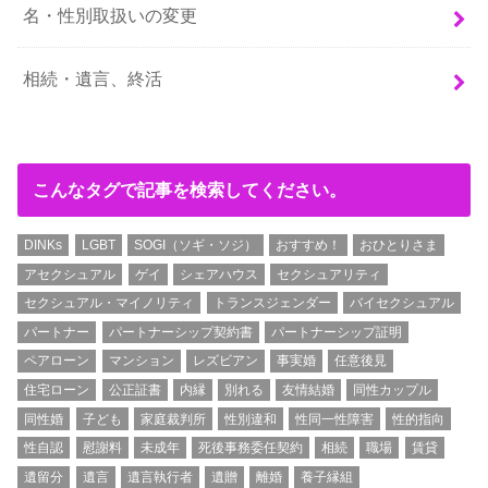
名・性別取扱いの変更
相続・遺言、終活
こんなタグで記事を検索してください。
DINKs
LGBT
SOGI（ソギ・ソジ）
おすすめ！
おひとりさま
アセクシュアル
ゲイ
シェアハウス
セクシュアリティ
セクシュアル・マイノリティ
トランスジェンダー
バイセクシュアル
パートナー
パートナーシップ契約書
パートナーシップ証明
ペアローン
マンション
レズビアン
事実婚
任意後見
住宅ローン
公正証書
内縁
別れる
友情結婚
同性カップル
同性婚
子ども
家庭裁判所
性別違和
性同一性障害
性的指向
性自認
慰謝料
未成年
死後事務委任契約
相続
職場
賃貸
遺留分
遺言
遺言執行者
遺贈
離婚
養子縁組