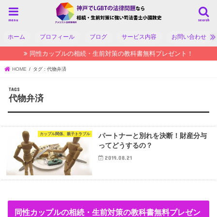
menu
search
ホーム
プロフィール
ブログ
サービス内容
お問い合わせ
同性カップルの相続・生前対策の教科書無料プレゼント！
HOME
タグ : 代物弁済
代物弁済
カップル関係、親子トラブル
パートナーと別れを決断！財産分与
ってどうするの？
2019.08.21
同性カップルの相続・生前対策の教科書無料プレゼン