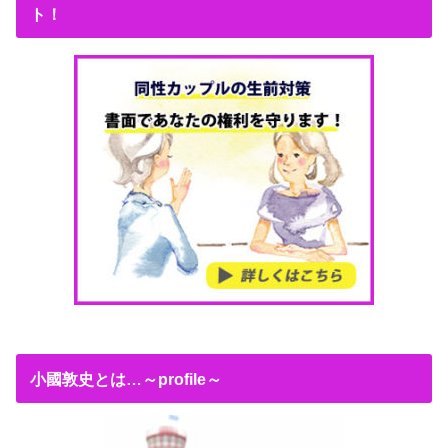
ト！
小國敦史とは…～profile～