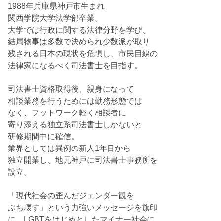
1988年兵庫県神戸市生まれ
関西学院大学法学部卒業。
大学では行政に関する法律分野を学び、
結局物事は多数で決められ少数派が取り
残される日本の現状を危惧し、市民目線の
法律家になるべく司法書士を目指す。
司法書士資格取得後、親身になって
相談業務を行うためには勤務形態では
なく、フットワーク軽く相談者に
寄り添える独立系司法書士しかないと
研修期間中に確信。
業界としては異例の新人1年目から
独立開業し、地元神戸に司法書士事務所を
設立。
「現代社会の歪んだジェンダー観を
ぶち壊す」という力強いメッセージを旗印
に、LGBTをはじめとしたマイナー社会に