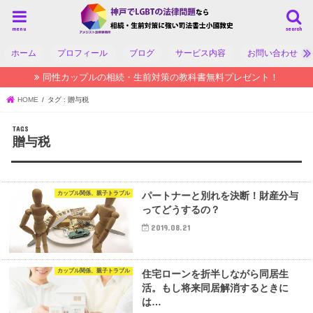
menu
search
ホーム
プロフィール
ブログ
サービス内容
お問い合わせ
同性カップルの相続・生前対策の教科書無料プレゼント！
HOME
タグ : 贈与税
贈与税
カップル関係、親子トラブル
パートナーと別れを決断！財産分与
ってどうするの？
2019.08.21
カップル関係、親子トラブル
住宅ローンを折半しながら同居生
活。もし将来同居解消するときに
は…