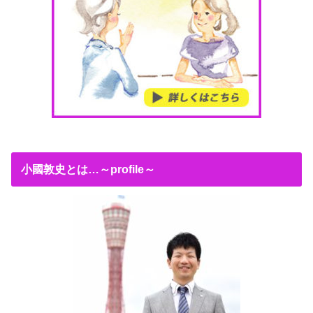
小國敦史とは…～profile～