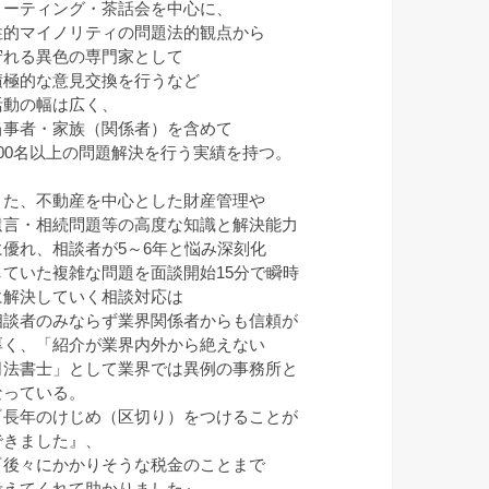
ミーティング・茶話会を中心に、
性的マイノリティの問題法的観点から
守れる異色の専門家として
積極的な意見交換を行うなど
活動の幅は広く、
当事者・家族（関係者）を含めて
100名以上の問題解決を行う実績を持つ。
また、不動産を中心とした財産管理や
遺言・相続問題等の高度な知識と解決能力
に優れ、相談者が5～6年と悩み深刻化
していた複雑な問題を面談開始15分で瞬時
に解決していく相談対応は
相談者のみならず業界関係者からも信頼が
厚く、「紹介が業界内外から絶えない
司法書士」として業界では異例の事務所と
なっている。
『長年のけじめ（区切り）をつけることが
できました』、
『後々にかかりそうな税金のことまで
考えてくれて助かりました』、