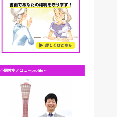
小國敦史とは…～profile～