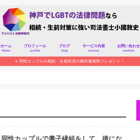
ホーム
プロフィール
ブログ
サービス内容
お問い合わせ
Home
profile
blog
service
contact
同性カップルの相続・生前対策の教科書無料プレゼント！
同性カップルで養子縁組をして、後にな