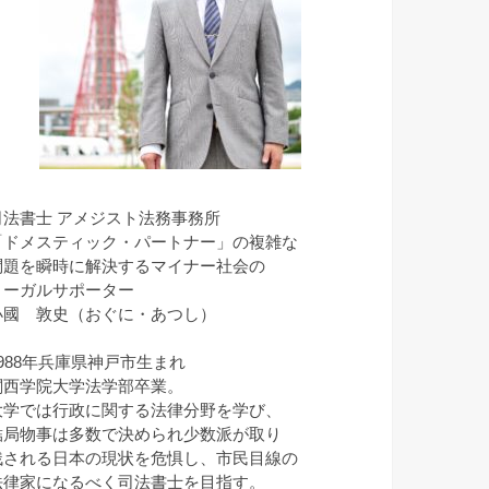
司法書士 アメジスト法務事務所
「ドメスティック・パートナー」の複雑な
問題を瞬時に解決するマイナー社会の
リーガルサポーター
小國 敦史（おぐに・あつし）
1988年兵庫県神戸市生まれ
関西学院大学法学部卒業。
大学では行政に関する法律分野を学び、
結局物事は多数で決められ少数派が取り
残される日本の現状を危惧し、市民目線の
法律家になるべく司法書士を目指す。