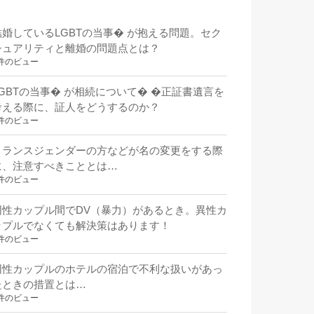
結婚しているLGBTの当事� が抱える問題。セク
シュアリティと離婚の問題点とは？
件のビュー
LGBTの当事� が相続について� �正証書遺言を
考える際に、証人をどうするのか？
件のビュー
トランスジェンダーの方などが名の変更をする際
に、注意すべきこととは…
件のビュー
同性カップル間でDV（暴力）があるとき。異性カ
ップルでなくても解決策はあります！
件のビュー
同性カップルのホテルの宿泊で不利な扱いがあっ
たときの措置とは…
件のビュー