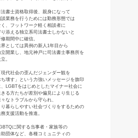
司法書士資格取得後、親身になって
相談業務を行うためには勤務形態では
なく、フットワーク軽く相談者に
寄り添える独立系司法書士しかないと
研修期間中に確信。
業界としては異例の新人1年目から
独立開業し、地元神戸に司法書士事務所を
設立。
「現代社会の歪んだジェンダー観を
ぶち壊す」という力強いメッセージを旗印
に、LGBTをはじめとしたマイナー社会に
生きる方たちが差別や偏見により生じる
様々なトラブルから守られ、
より暮らしやすい社会づくりをするための
法務支援活動を推進。
LGBTQに関する当事者・家族等の
自助団体など、各種コミュニティの